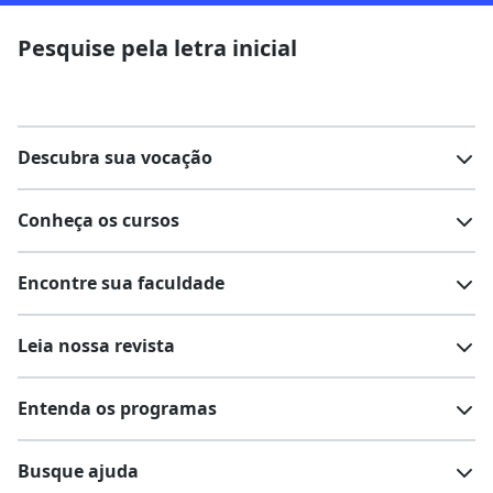
Pesquise pela letra inicial
Descubra sua vocação
Conheça os cursos
Teste vocacional
Lista de profissões
Encontre sua faculdade
Salários na sua região
Lista de cursos
Cursos de graduação
Leia nossa revista
Cursos de pós-graduação
Cursos livres
Lista de faculdades
Faculdades na sua cidade
Entenda os programas
Cursos técnicos
Cursos a distância (EaD)
Comunidade Quero
Vestibular e Enem
Dicas e curiosidades
Escolas
Cursos gratuitos
Busque ajuda
Profissões
Pós-graduação