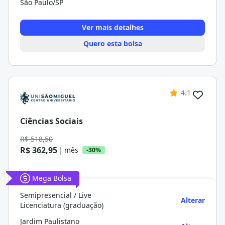
São Paulo/SP
Ver mais detalhes
Quero esta bolsa
4.1
Ciências Sociais
R$ 518,50
R$ 362,95
| mês
-30%
Mega Bolsa
Semipresencial / Live
Alterar
Licenciatura (graduação)
Jardim Paulistano