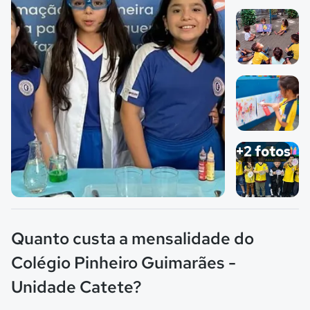
Imagem 1
Imagem 2
Imagem 3
+2 fotos
Imagem principal da galeria
Imagem 4
Quanto custa a mensalidade do
Colégio Pinheiro Guimarães -
Unidade Catete?