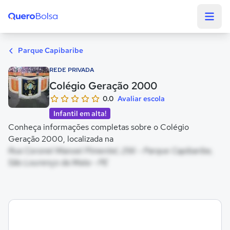
Quero Bolsa
Parque Capibaribe
REDE PRIVADA
Colégio Geração 2000
0.0
Avaliar escola
Infantil em alta!
Conheça informações completas sobre o Colégio
Geração 2000, localizada na
Rua Coronel Manoel Pimentel, 256 - Parque Capibaribe,
São Lourenço da Mata - PE