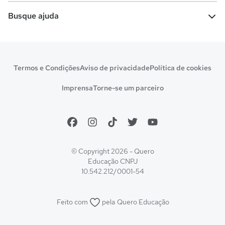
Escolas
Cursos gratuitos
Busque ajuda
Profissões
Pós-graduação
Notas de corte
Enem
Idiomas
Cursos técnicos
Manual do Enem
Sisu
Sobre o Quero Bolsa
Primeiros passos
Termos e Condições
Aviso de privacidade
Política de cookies
Escolas
Prouni
Fies
Reembolso e cancelamento
Financeiro e regras
Imprensa
Torne-se um parceiro
Pronatec
Sisutec
Atendimento e suporte
Matrícula e validação
Encceja
Vs Mais Estudo/Neora
Educa Brasil
© Copyright 2026 - Quero
Educação
CNPJ
10.542.212/0001-54
Feito com
pela
Quero Educação