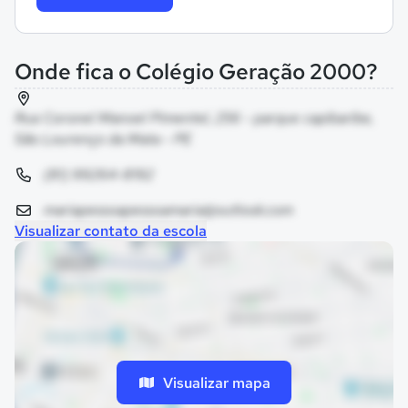
Onde fica o Colégio Geração 2000?
Rua Coronel Manoel Pimentel, 256 - parque capibaribe,
São Lourenço da Mata - PE
(81) 99264-8192
mariapessoapessoamaria@outlook.com
Visualizar contato da escola
Visualizar mapa