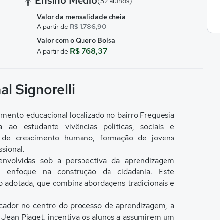
Ensino Médio
(52 alunos)
Valor da mensalidade cheia
A partir de
R$ 1.786,90
Valor com o Quero Bolsa
R$ 768,37
A partir de
l Signorelli
imento educacional localizado no bairro Freguesia
 ao estudante vivências políticas, sociais e
e de crescimento humano, formação de jovens
ssional.
envolvidas sob a perspectiva da aprendizagem
 enfoque na construção da cidadania. Este
o adotada, que combina abordagens tradicionais e
ucador no centro do processo de aprendizagem, a
e Jean Piaget, incentiva os alunos a assumirem um