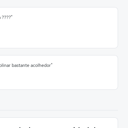
a ????"
plinar bastante acolhedor"