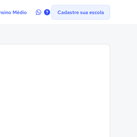
Contate-
nsino Médio
Cadastre sua escola
nos
no
WhatsApp