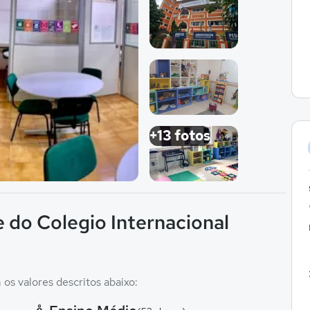
Imagem 1
Imagem 2
Imagem 3
+13 fotos
Imagem 4
 do Colegio Internacional
os valores descritos abaixo: