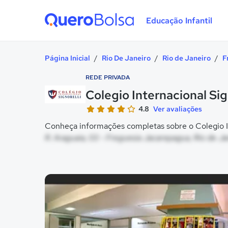
Educação Infantil
Quero Bolsa
Página Inicial
/
Rio De Janeiro
/
Rio de Janeiro
/
F
REDE PRIVADA
Colegio Internacional Sig
4.8
Ver avaliações
Conheça informações completas sobre o Colegio Int
R. Araguaia, 03 - Freguesia Jacarepagua, Rio de Ja
Galeria de imagem