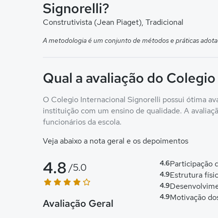
Signorelli?
Construtivista (Jean Piaget), Tradicional
A metodologia é um conjunto de métodos e práticas adota
Qual a avaliação do Colegio 
O Colegio Internacional Signorelli possui ótima av
instituição com um ensino de qualidade. A avaliação
funcionários da escola.
Veja abaixo a nota geral e os depoimentos
4.8
4.6
Participação
/5.0
4.9
Estrutura físi
4.9
Desenvolvime
4.9
Motivação do
Avaliação Geral