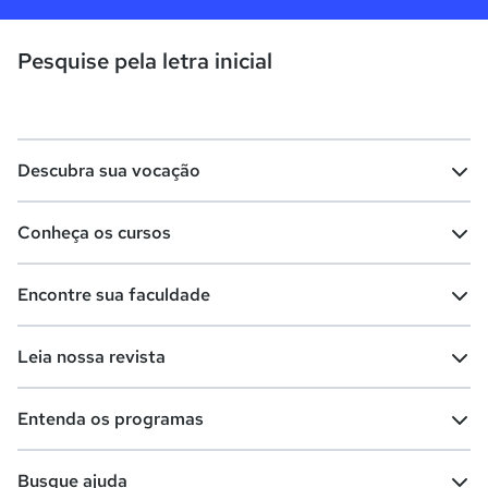
Pesquise pela letra inicial
Descubra sua vocação
Conheça os cursos
Teste vocacional
Lista de profissões
Encontre sua faculdade
Salários na sua região
Lista de cursos
Cursos de graduação
Leia nossa revista
Cursos de pós-graduação
Cursos livres
Lista de faculdades
Faculdades na sua cidade
Entenda os programas
Cursos técnicos
Cursos a distância (EaD)
Comunidade Quero
Vestibular e Enem
Dicas e curiosidades
Escolas
Cursos gratuitos
Busque ajuda