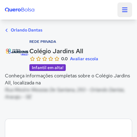
Quero Bolsa
Orlando Dantas
REDE PRIVADA
Colégio Jardins All
0.0
Avaliar escola
Infantil em alta!
Conheça informações completas sobre o Colégio Jardins
All, localizada na
Rua Mestre Messias De Santana, 293 - Orlando Dantas,
Aracaju - SE