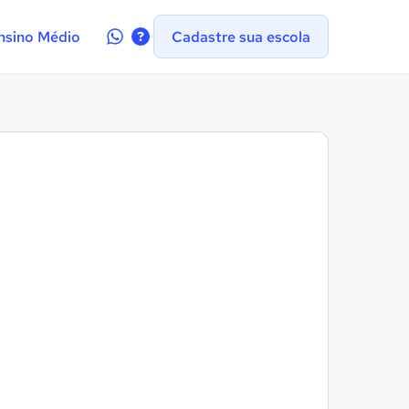
Contate-
nsino Médio
Cadastre sua escola
nos
no
WhatsApp