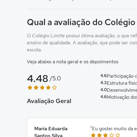
Qual a avaliação do Colégio
O Colégio Limite possui ótima avaliação, o que re
ensino de qualidade. A avaliação, que pode ser conf
escola.
Veja abaixo a nota geral e os depoimentos
4.48
4.6
Participação
/5.0
4.3
Estrutura físi
4.0
Desenvolvime
4.6
Motivação do
Avaliação Geral
Maria Eduarda
"Eu gostei muito da e
Santos Silva