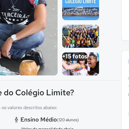
Imagem 1
Imagem 2
Imagem 3
+15 fotos
Imagem 4
 do Colégio Limite?
os valores descritos abaixo:
Ensino Médio
(120 alunos)