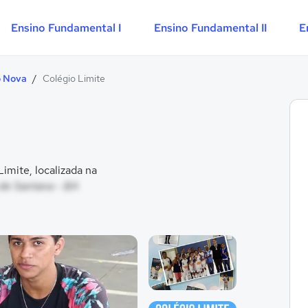
Ensino Fundamental I
Ensino Fundamental II
E
o Nova
/
Colégio Limite
mite, localizada na
 de Santana - BA