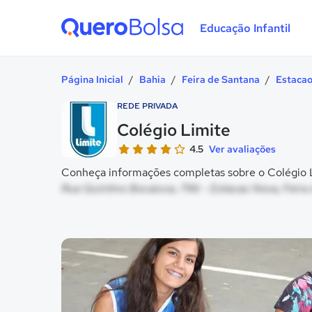
Educação Infantil
Quero Bolsa
Página Inicial
/
Bahia
/
Feira de Santana
/
Estaca
REDE PRIVADA
Colégio Limite
4.5
Ver avaliações
Conheça informações completas sobre o Colégio Li
Rua Quintino Bocaiuva, 796 - Estacao Nova, Feira
Galeria de imagem