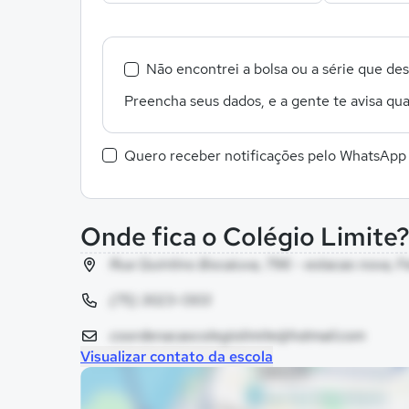
Não encontrei a bolsa ou a série que de
Preencha seus dados, e a gente te avisa qua
Quero receber notificações pelo WhatsApp
Onde fica o Colégio Limite
Rua Quintino Bocaiuva, 796 - estacao nova, F
(75) 3023-1303
coordenacaocolegiolimite@hotmail.com
Visualizar contato da escola