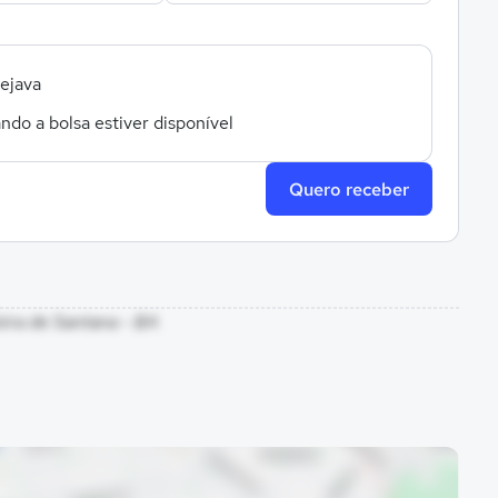
sejava
ndo a bolsa estiver disponível
Quero receber
?
eira de Santana - BA