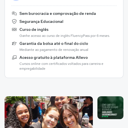
Sem burocracia e comprovação de renda
Segurança Educacional
Curso de inglês
Ganhe acesso ao curso de inglês FluencyPass por 6 meses.
Garantia da bolsa até o final do ciclo
Mediante ao pagamento de renovação anual
Acesso gratuito à plataforma Allevo
Cursos online com certificados voltados para carreira e
empregabilidade
Galeria de imagem
Imagem 1