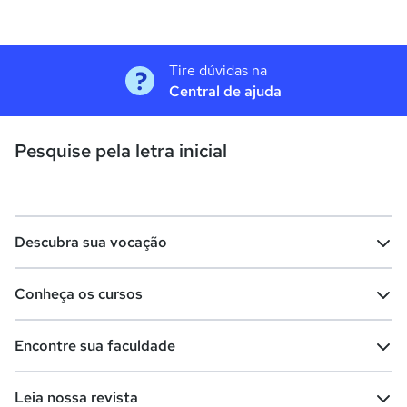
Tire dúvidas na
Central de ajuda
Pesquise pela letra inicial
Descubra sua vocação
Conheça os cursos
Teste vocacional
Lista de profissões
Encontre sua faculdade
Salários na sua região
Lista de cursos
Cursos de graduação
Leia nossa revista