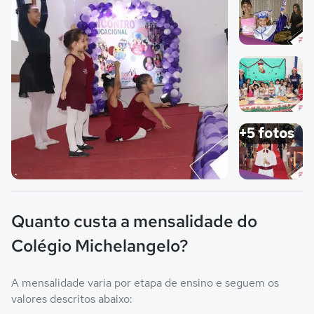
Imagem 2
Imagem 3
+5 fotos
Imagem principal da galeria
Imagem 4
Quanto custa a mensalidade do
Colégio Michelangelo?
A mensalidade varia por etapa de ensino e seguem os
valores descritos abaixo: