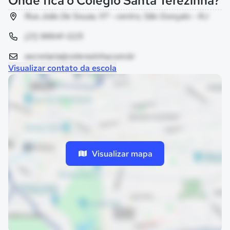
Onde fica o Colégio Santa Terezinha?
Rua João De Souza, 117 - centro, São Gonçalo - RJ
(21) 98641-1225
secretaria@csterezinha.com.br
Visualizar contato da escola
Visualizar mapa