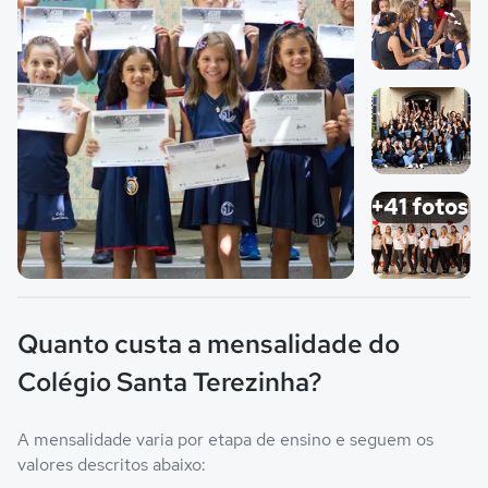
Imagem 2
Imagem 3
+41 fotos
Imagem principal da galeria
Imagem 4
Quanto custa a mensalidade do
Colégio Santa Terezinha?
A mensalidade varia por etapa de ensino e seguem os
valores descritos abaixo: