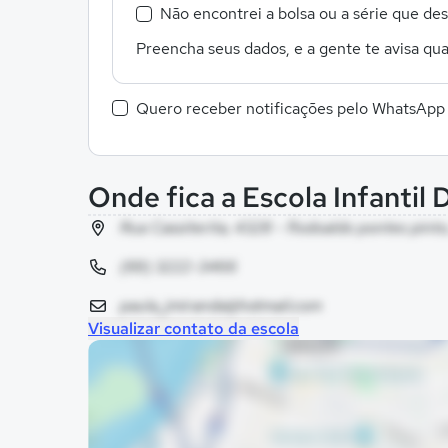
Não encontrei a bolsa ou a série que de
Preencha seus dados, e a gente te avisa qua
Quero receber notificações pelo WhatsApp
Onde fica a Escola Infantil 
Rua Cassiterita, 4328 - flodoaldo pontes pint
(69) 3222-3466
paula_jmiranda@hotmail.com
Visualizar contato da escola