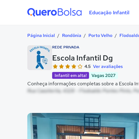
Educação Infantil
Quero Bolsa
Página Inicial
/
Rondônia
/
Porto Velho
/
Flodoald
REDE PRIVADA
Escola Infantil Dg
4.5
Ver avaliações
Infantil em alta!
Vagas 2027
Conheça informações completas sobre a Escola Infa
Rua Cassiterita, 4328 - Flodoaldo Pontes Pinto, P
Galeria de imagem