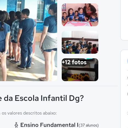
Imagem 1
Imagem 2
Imagem 3
+12 fotos
Imagem 4
 da Escola Infantil Dg?
os valores descritos abaixo:
Ensino Fundamental I
(37 alunos)