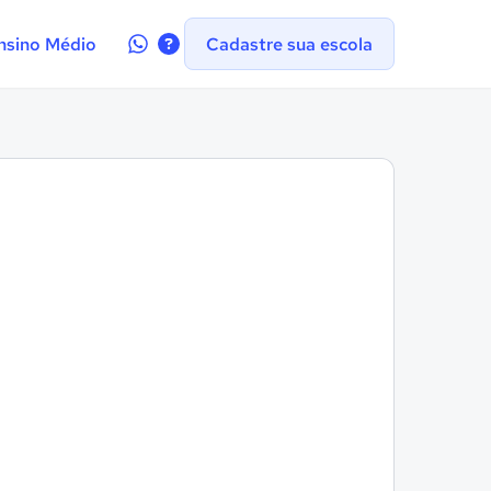
Contate-
nsino Médio
Cadastre sua escola
nos
no
WhatsApp