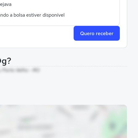
sejava
ndo a bolsa estiver disponível
Quero receber
Dg?
o, Porto Velho - RO