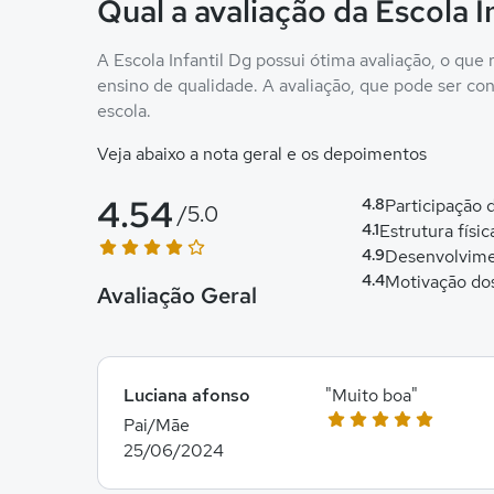
Qual a avaliação da Escola I
A Escola Infantil Dg possui ótima avaliação, o que
ensino de qualidade. A avaliação, que pode ser conf
escola.
Veja abaixo a nota geral e os depoimentos
4.54
4.8
Participação
/5.0
4.1
Estrutura físic
4.9
Desenvolvime
4.4
Motivação do
Avaliação Geral
Luciana afonso
"Muito boa"
Pai/Mãe
25/06/2024