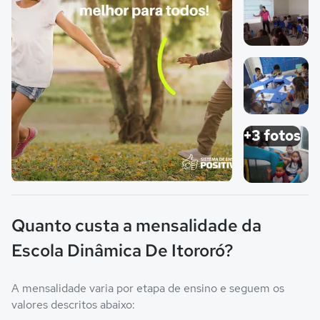
Imagem 2
Imagem 3
+3 fotos
Imagem principal da galeria
Imagem 4
Quanto custa a mensalidade da
Escola Dinâmica De Itororó?
A mensalidade varia por etapa de ensino e seguem os
valores descritos abaixo: