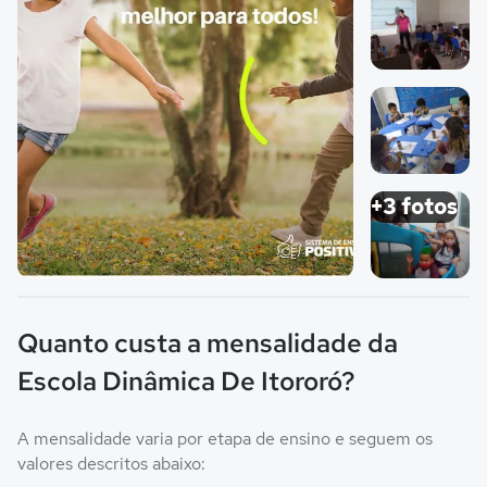
Imagem 2
Imagem 3
+3 fotos
Imagem principal da galeria
Imagem 4
Quanto custa a mensalidade da
Escola Dinâmica De Itororó?
A mensalidade varia por etapa de ensino e seguem os
valores descritos abaixo: