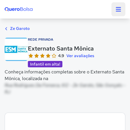
Quero Bolsa
Ze Garoto
REDE PRIVADA
Externato Santa Mônica
4.9
Ver avaliações
Infantil em alta!
Conheça informações completas sobre o Externato Santa
Mônica, localizada na
Rua Rodrigues Da Fonseca, 612 - Ze Garoto, São Gonçalo -
RJ