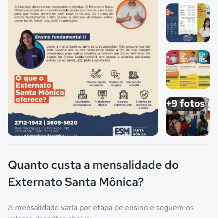
Imagem 1
Imagem 2
Imagem 3
+9 fotos
Imagem principal da galeria
Imagem 4
Quanto custa a mensalidade do
Externato Santa Mônica?
A mensalidade varia por etapa de ensino e seguem os