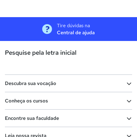
Tire dúvidas na
Central de ajuda
Pesquise pela letra inicial
Descubra sua vocação
Conheça os cursos
Teste vocacional
Lista de profissões
Encontre sua faculdade
Salários na sua região
Lista de cursos
Cursos de graduação
Leia nossa revista