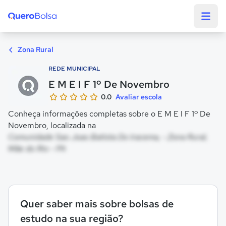
Quero Bolsa
Zona Rural
REDE MUNICIPAL
E M E I F 1º De Novembro
0.0
Avaliar escola
Conheça informações completas sobre o E M E I F 1º De
Novembro, localizada na
Comunidade Sao Joao Batista Do Iracema, - Zona Rural,
Mãe do Rio - PA
Quer saber mais sobre bolsas de
estudo na sua região?