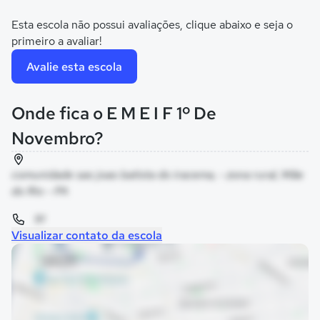
Esta escola não possui avaliações, clique abaixo e seja o
primeiro a avaliar!
Avalie esta escola
Onde fica o E M E I F 1º De
Novembro?
comunidade sao joao batista do iracema, - zona rural, Mãe
do Rio - PA
91
Visualizar contato da escola