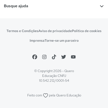
Escolas
Cursos gratuitos
Busque ajuda
Profissões
Pós-graduação
Notas de corte
Enem
Idiomas
Cursos técnicos
Manual do Enem
Sisu
Sobre o Quero Bolsa
Primeiros passos
Termos e Condições
Aviso de privacidade
Política de cookies
Escolas
Prouni
Fies
Reembolso e cancelamento
Financeiro e regras
Imprensa
Torne-se um parceiro
Pronatec
Sisutec
Atendimento e suporte
Matrícula e validação
Encceja
Vs Mais Estudo/Neora
Educa Brasil
© Copyright 2026 - Quero
Educação
CNPJ
10.542.212/0001-54
Feito com
pela
Quero Educação