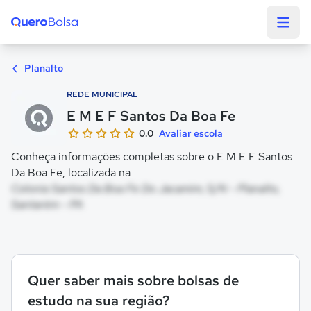
Quero Bolsa
Planalto
REDE MUNICIPAL
E M E F Santos Da Boa Fe
0.0
Avaliar escola
Conheça informações completas sobre o E M E F Santos
Da Boa Fe, localizada na
Colonia Santos Da Boa Fe Do Jacamim, S/N - Planalto,
Santarém - PA
Quer saber mais sobre bolsas de
estudo na sua região?