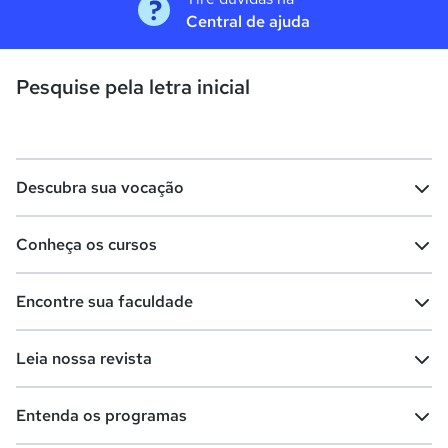
Central de ajuda
Pesquise pela letra inicial
Descubra sua vocação
Conheça os cursos
Teste vocacional
Lista de profissões
Encontre sua faculdade
Salários na sua região
Lista de cursos
Cursos de graduação
Leia nossa revista
Cursos de pós-graduação
Cursos livres
Lista de faculdades
Faculdades na sua cidade
Entenda os programas
Cursos técnicos
Cursos a distância (EaD)
Comunidade Quero
Vestibular e Enem
Dicas e curiosidades