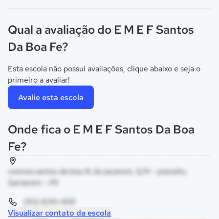
Qual a avaliação do E M E F Santos
Da Boa Fe?
Esta escola não possui avaliações, clique abaixo e seja o
primeiro a avaliar!
Avalie esta escola
Onde fica o E M E F Santos Da Boa
Fe?
colonia santos da boa fe do jacamim, S/N - planalto,
Santarém - PA
(93) 9210-1618
Visualizar contato da escola