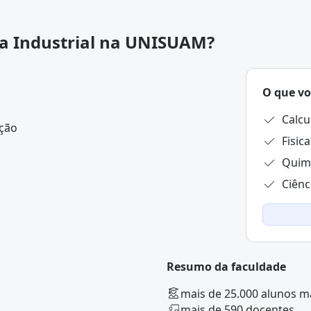
ca Industrial na UNISUAM?
O que vo
Calcu
ução
Fisica
Quim
Ciênc
Resumo da faculdade
mais de 25.000 alunos m
mais de 590 docentes