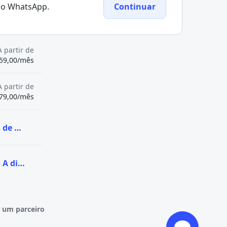
elo WhatsApp.
Continuar
A partir de
59,00/mês
A partir de
79,00/mês
Ver todas as vagas de Pós-graduação na UNISUAM
Ver todas as vagas A distância (EaD) na UNISUAM
 um parceiro