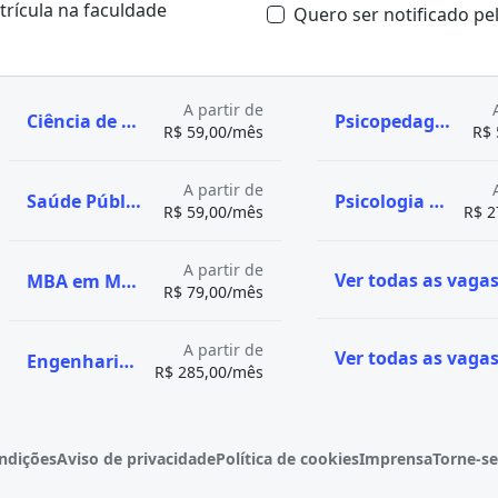
atrícula na faculdade
Quero ser notificado p
A partir de
Ciência de Dados e Inteligência Artificial
Psicopedagogia
R$ 59,00/mês
R$ 
A partir de
Saúde Pública com ênfase em Saúde da Família
Psicologia Jurídica
R$ 59,00/mês
R$ 2
A partir de
MBA em Marketing Digital, Growth e Ia
R$ 79,00/mês
A partir de
Engenharia Aeronáutica
R$ 285,00/mês
ndições
Aviso de privacidade
Política de cookies
Imprensa
Torne-se