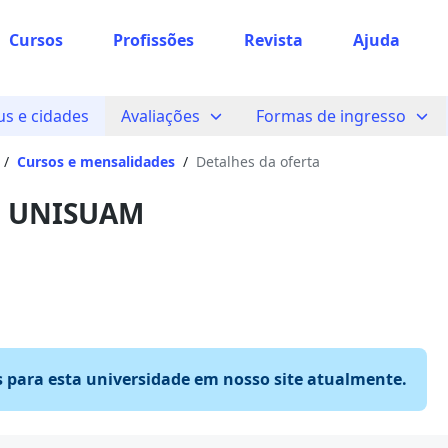
Cursos
Profissões
Revista
Ajuda
s e cidades
Avaliações
Formas de ingresso
/
Cursos e mensalidades
/
Detalhes da oferta
na UNISUAM
s para esta universidade em nosso site atualmente.