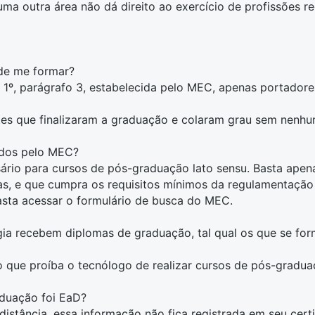
uma outra área não dá direito ao exercício de profissões
de me formar?
o 1º, parágrafo 3, estabelecida pelo MEC, apenas portador
ntes que finalizaram a graduação e colaram grau sem nenh
idos pelo MEC?
io para cursos de pós-graduação lato sensu. Basta apenas
tas, e que cumpra os requisitos mínimos da
regulamentação
asta acessar o
formulário de busca do MEC
.
ia recebem diplomas de graduação, tal qual os que se for
o que proíba o tecnólogo de realizar cursos de pós-gradua
aduação foi EaD?
distância
, essa informação não fica registrada em seu cert