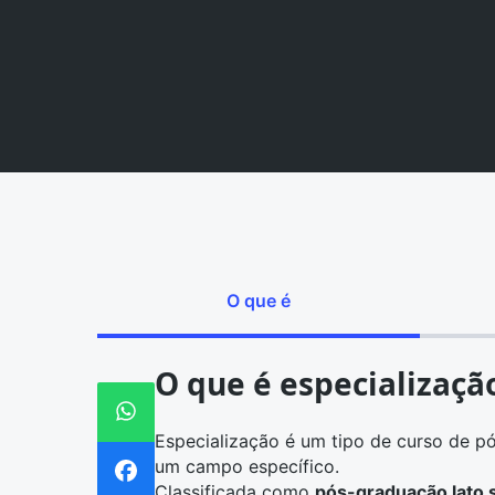
O que é
O que é especializaçã
Especialização é um tipo de
curso de p
um campo específico.
Classificada como
pós-graduação lato 