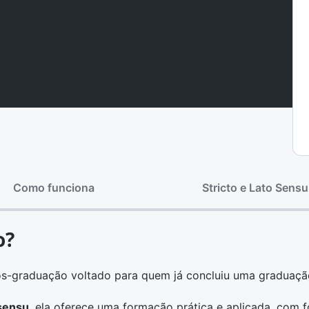
Como funciona
Stricto e Lato Sensu
o?
ós-graduação
voltado para quem já concluiu uma graduaçã
sensu
, ela oferece uma formação prática e aplicada, com