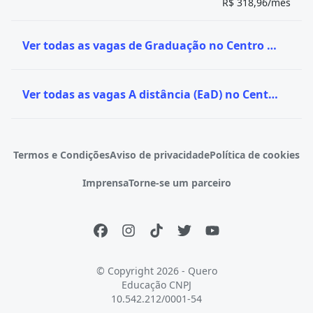
R$ 318,96/mês
Pontifícia Universidade Católica do
Curitiba
4
Paraná (PUC PR)
(PR)
Sorocaba
Ver todas as vagas de Graduação no Centro Universitário UniFavip
Universidade de Sorocaba (UNISO)
4
(SP)
Ver todas as vagas A distância (EaD) no Centro Universitário UniFavip
Termos e Condições
Aviso de privacidade
Política de cookies
Imprensa
Torne-se um parceiro
© Copyright 2026 - Quero
Educação
CNPJ
10.542.212/0001-54