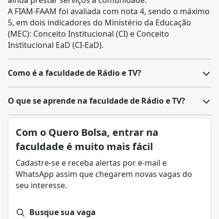
ainda prestar serviços à comunidade.
A FIAM-FAAM foi avaliada com nota 4, sendo o máximo
5, em dois indicadores do Ministério da Educação
(MEC): Conceito Institucional (CI) e Conceito
Institucional EaD (CI-EaD).
Como é a faculdade de Rádio e TV?
O curso de Rádio e TV é estruturado para fornecer
O que se aprende na faculdade de Rádio e TV?
habilidades específicas no campo da comunicação
audiovisual. Ele é disponibilizado em diferentes
É a transmissão de conteúdo de áudio e vídeo por
Com o Quero Bolsa, entrar na
modelos, incluindo presencial e à distância. Na
meio de ondas de rádio, televisão ou outras
modalidade presencial, os estudantes têm acesso a
faculdade é muito mais fácil
tecnologias. A rádio e a televisão são meios de
estúdios e equipamentos modernos, que facilitam o
comunicação que permitem a transmissão de
Cadastre-se e receba alertas por e-mail e
aprendizado prático em produção, edição e direção. A
conteúdo de áudio e vídeo para um grande número de
WhatsApp assim que chegarem novas vagas do
interação com professores e colegas enriquece a
pessoas.
seu interesse.
experiência de aprendizagem, permitindo debates em
O curso de Rádio e TV capacita os estudantes para a
tempo real e feedback imediato.
indústria da comunicação audiovisual. Ao longo da
Por outro lado, o curso de Rádio e TV EaD oferece
Busque sua vaga
formação, os alunos são imersos em uma