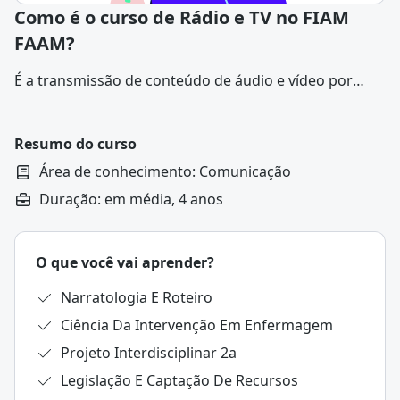
Como é o curso de Rádio e TV no FIAM
FAAM?
É a transmissão de conteúdo de áudio e vídeo por
meio de ondas de rádio, televisão ou outras
tecnologias. A rádio e a televisão são meios de
comunicação que permitem a transmissão de
Resumo do curso
conteúdo de áudio e vídeo para um grande número de
Área de conhecimento: Comunicação
pessoas.
Duração: em média, 4 anos
O que você vai aprender?
Narratologia E Roteiro
Ciência Da Intervenção Em Enfermagem
Projeto Interdisciplinar 2a
Legislação E Captação De Recursos