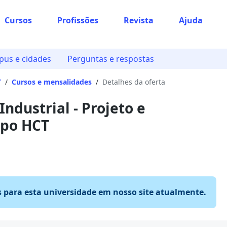
Cursos
Profissões
Revista
Ajuda
us e cidades
Perguntas e respostas
T
/
Cursos e mensalidades
/
Detalhes da oferta
ndustrial - Projeto e
po HCT
s para esta universidade em nosso site atualmente.