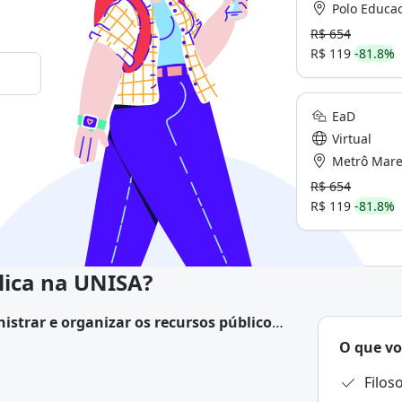
Polo Educacional de Metrô L
R$ 654
R$ 119
-81.8%
EaD
Virtual
Metrô Marechal Deod
R$ 654
R$ 119
-81.8%
lica na UNISA?
istrar e organizar os recursos públicos
O que vo
Filos