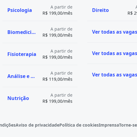
A partir de
Psicologia
Direito
 Paraná (UniFatecie)
R$ 199,00/mês
R$ 2
A partir de
Biomedicina
R$ 199,00/mês
ARAXÁ)
A partir de
)
Fisioterapia
R$ 199,00/mês
uma
formação de nível
A partir de
Análise e Desenvolvimento de Sistemas
R$ 119,00/mês
para
atuar na
r público
, incluindo
em como organizações não
A partir de
Nutrição
 serviços públicos.
R$ 199,00/mês
omia, ciência política,
ceira, planejamento
soas e ética na
ndições
Aviso de privacidade
Política de cookies
Imprensa
Torne-se
de negociação, mediação