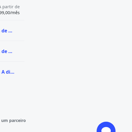
A partir de
99,00/mês
Ver todas as vagas de Graduação na UNISA
Ver todas as vagas de Pós-graduação na UNISA
Ver todas as vagas A distância (EaD) na UNISA
 um parceiro