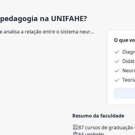
opedagogia na UNIFAHE?
analisa a relação entre o sistema neural
 abrange conceitos da
Psicologia
,
O que vo
Diagn
Didát
Teori
Resumo da faculdade
87 cursos de graduação
64
unidades