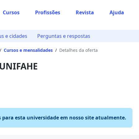
Cursos
Profissões
Revista
Ajuda
s e cidades
Perguntas e respostas
/
Cursos e mensalidades
/
Detalhes da oferta
 UNIFAHE
s para esta universidade em nosso site atualmente.