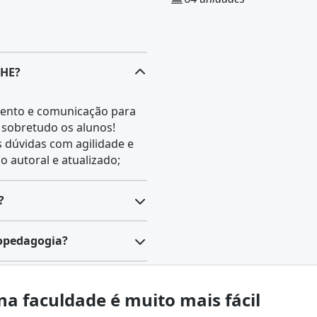
AHE?
ento e comunicação para
 sobretudo os alunos!
s dúvidas com agilidade e
 autoral e atualizado;
?
m nível de pós-graduação
copedagogia?
do, para a atuação
atoriamente, com a formação
 analisa a relação entre o
 modo, o setor abrange
na faculdade é muito mais fácil
ossui duração que varia
a
.