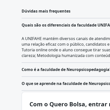
Dúvidas mais frequentes
Quais são os diferenciais da faculdade UNIF
A UNIFAHE mantém diversos canais de atendim
uma relação eficaz com o público, candidatos e
Tutoria online onde o aluno consegue tirar sua
clareza; Metodologia humanizada com conteúdo
Como é a faculdade de Neuropsicopedagogia
O curso de Neuropsicopedagogia é ofertado e
O que se aprende na faculdade de Neuropsi
lato sensu (
especialização
e
MBA
). Nesse senti
profissional, o especialista deve contar, obrig
A Neuropsicopedagogia é a área de estudos que
completa na área.
sistema neural e o aprendizado humano. Desse
Com o Quero Bolsa, entrar 
Por se tratar de uma pós-graduação, o curso p
conceitos da
Psicologia
,
Neurologia
e
Pedagogi