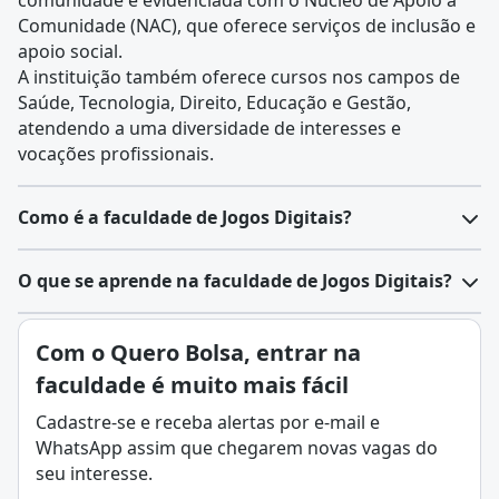
comunidade é evidenciada com o Núcleo de Apoio à
Comunidade (NAC), que oferece serviços de inclusão e
apoio social.
A instituição também oferece cursos nos campos de
Saúde, Tecnologia, Direito, Educação e Gestão,
atendendo a uma diversidade de interesses e
vocações profissionais.
Como é a faculdade de Jogos Digitais?
O curso de Jogos Digitais prepara especialistas para
O que se aprende na faculdade de Jogos Digitais?
atuar no desenvolvimento de jogos, abrangendo
desde a criação, projeto, implementação, teste,
Jogos digitais são jogos eletrônicos desenvolvidos
Com o Quero Bolsa, entrar na
implantação e manutenção de jogos em diversas
para serem executados em dispositivos como
plataformas computacionais. Os alunos aprendem a
faculdade é muito mais fácil
computadores, consoles, smartphones e tablets.
gerenciar projetos de jogos digitais, trabalhando com
Eles englobam uma ampla variedade de gêneros e
Cadastre-se e receba alertas por e-mail e
equipes multidisciplinares, e a avaliar, selecionar e
estilos, desde jogos de ação e aventura até simulações
WhatsApp assim que chegarem novas vagas do
utilizar metodologias, tecnologias e ferramentas
e quebra-cabeças, podendo oferecer experiências
seu interesse.
específicas para o desenvolvimento de jogos. O curso
individuais ou multiplayer.