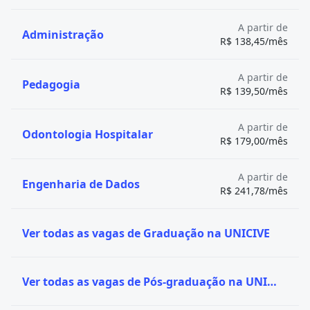
Universidade Cruzeiro do Sul
4
-
(UNICSUL)
A partir de
Administração
R$ 138,45/mês
Centro Universitário das Faculdades
4
-
Metropolitanas Unidas (FMU)
A partir de
Caxias do
Pedagogia
Universidade de Caxias do Sul (UCS)
4
R$ 139,50/mês
Sul (RS)
Centro Universitário Católico
Araçatuba
4
Salesiano Auxilium (UNISALESIANO)
(SP)
A partir de
Odontologia Hospitalar
R$ 179,00/mês
São Paulo
Centro Universitário Senac (Senac SP)
4
(SP)
Centro Universitário Fiap (FIAP)
4
A partir de
-
Engenharia de Dados
R$ 241,78/mês
Pontifícia Universidade Católica do
Curitiba
4
Paraná (PUC PR)
(PR)
Sorocaba
Ver todas as vagas de Graduação na UNICIVE
Universidade de Sorocaba (UNISO)
4
(SP)
Ver todas as vagas de Pós-graduação na UNICIVE