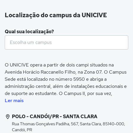
Localização do campus da UNICIVE
Qual sua localização?
O UNICIVE opera a partir de dois campi situados na
Avenida Horácio Raccanello Filho, na Zona 07. O Campus
Sede está localizado no número 5950 e abriga a
administração central, além de instalações educacionais e
de suporte ao estudante. O Campus II, por sua vez,
encontra-se no número 5415 e complementa as
Ler mais
estruturas do campus principal, oferecendo instalações
adicionais para cursos e atividades acadêmicas.
POLO - CANDÓI/PR - SANTA CLARA
Rua Thomas Gonçalves Padilha, 567, Santa Clara, 85140-000,
Além dos campi principais, o UNICIVE expande sua
Candói, PR