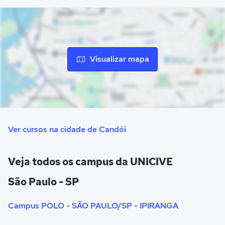
presença nacional por meio de mais de 720 polos de
ensino distribuídos por todas as regiões do Brasil. Eles
estão estrategicamente localizados para facilitar o acesso
ao ensino superior para estudantes que não residem nas
proximidades dos campi principais ou preferem a
Visualizar mapa
modalidade de ensino a distância.
Ver cursos na cidade de Candói
Veja todos os campus da UNICIVE
São Paulo - SP
Campus POLO - SÃO PAULO/SP - IPIRANGA