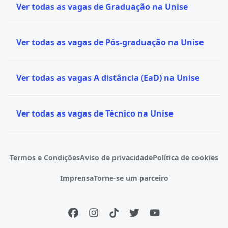
Letras? Confira
bolsas de estudo para o curso em
Ver todas as vagas de Graduação na Unise
instituições bem avaliadas na Quero Bolsa
, com
descontos de até 80%.
Ver todas as vagas de Pós-graduação na Unise
Ver todas as vagas A distância (EaD) na Unise
Ver todas as vagas de Técnico na Unise
Termos e Condições
Aviso de privacidade
Política de cookies
Imprensa
Torne-se um parceiro