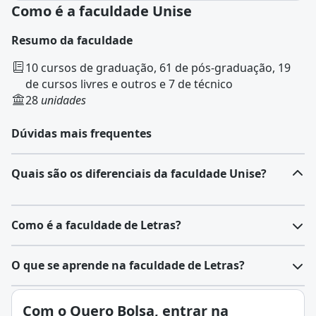
Como é a faculdade Unise
Resumo da faculdade
10 cursos de graduação, 61 de pós-graduação, 19
de cursos livres e outros e 7 de técnico
28
unidades
Dúvidas mais frequentes
Quais são os diferenciais da faculdade Unise?
Como é a faculdade de Letras?
O
curso de Letras
é uma graduação das áreas de
O que se aprende na faculdade de Letras?
Linguagens e Ciências Humanas que combina estudos
de língua, literatura e comunicação. Ele pode ser feito
Letras é uma área do conhecimento dedicada ao
Com o Quero Bolsa, entrar na
nas modalidades
bacharelado
ou
licenciatura
, com