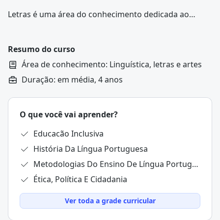
Letras é uma área do conhecimento dedicada ao
estudo da língua, da literatura e da produção textual.
O curso de graduação em Letras forma profissionais
capazes de analisar, ensinar e pesquisar os usos da
Resumo do curso
linguagem em seus diversos contextos, tanto no
Área de conhecimento: Linguística, letras e artes
português quanto em outros idiomas, como inglês,
Duração: em média, 4 anos
espanhol ou francês, dependendo da habilitação
escolhida.
O que você vai aprender?
Educacão Inclusiva
História Da Língua Portuguesa
Metodologias Do Ensino De Língua Portuguesa E Inglesa
Ética, Política E Cidadania
Ver toda a grade curricular