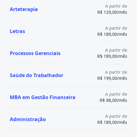
Universidade Federal de São Paulo
Guarulhos -
5
A partir de
Arteterapia
(UNIFESP)
SP
R$ 129,00/mês
Universidade Federal da Bahia
Salvador -
5
(UFBA)
BA
A partir de
Letras
Instituto Federal de São Paulo (IFSP)
5
Avaré - SP
R$ 189,00/mês
Universidade Federal do Agreste de
Garanhuns-
5
Pernambuco (UFAPE)
PE
A partir de
Processos Gerenciais
Universidade Estadual de Londrina
Londrina -
R$ 189,00/mês
5
(UEL)
PR
Universidade Federal da Fronteira
5
Realeza - PR
A partir de
Saúde do Trabalhador
Sul-PR (UFFS-PR)
R$ 199,00/mês
Bento
Instituto Federal do Rio Grande do
5
Gonçalves -
Sul (IFRS)
A partir de
MBA em Gestão Financeira
RS
R$ 88,00/mês
Universidade Federal do Estado do
Rio de
5
Rio de Janeiro (UNIRIO)
Janeiro - SP
A partir de
Administração
+ Veja os outros cursos com 5 estrelas no Guia da
R$ 189,00/mês
Faculdade 2024
.
Que tal estudar em uma das melhores faculdades de