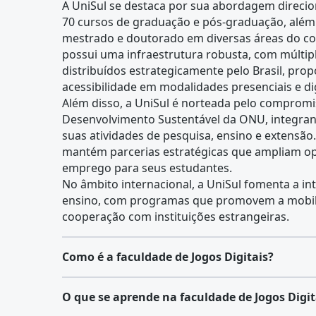
A UniSul se destaca por sua abordagem direci
70 cursos de graduação e pós-graduação, alé
mestrado e doutorado em diversas áreas do con
possui uma infraestrutura robusta, com múltip
distribuídos estrategicamente pelo Brasil, prop
acessibilidade em modalidades presenciais e dig
Além disso, a UniSul é norteada pelo compromi
Desenvolvimento Sustentável da ONU, integran
suas atividades de pesquisa, ensino e extensã
mantém parcerias estratégicas que ampliam op
emprego para seus estudantes.
No âmbito internacional, a UniSul fomenta a in
ensino, com programas que promovem a mobil
cooperação com instituições estrangeiras.
Como é a faculdade de Jogos Digitais?
O curso de Jogos Digitais prepara especialistas
O que se aprende na faculdade de Jogos Digit
desenvolvimento de jogos, abrangendo desde a 