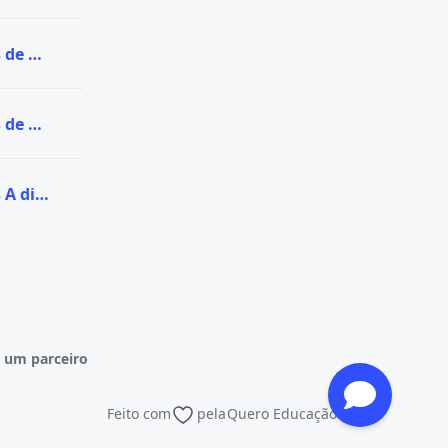
Ver todas as vagas de Graduação na UNISUL
Ver todas as vagas de Pós-graduação na UNISUL
Ver todas as vagas A distância (EaD) na UNISUL
 um parceiro
Feito com
pela
Quero Educação