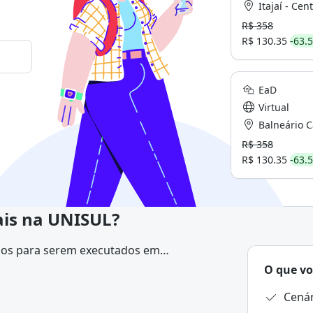
Itajaí - Cent
R$ 358
R$ 130.35
-63.
EaD
Virtual
Balneário Cambor
R$ 358
R$ 130.35
-63.
ais na UNISUL?
vidos para serem executados em
rtphones e tablets.
O que vo
Cenár