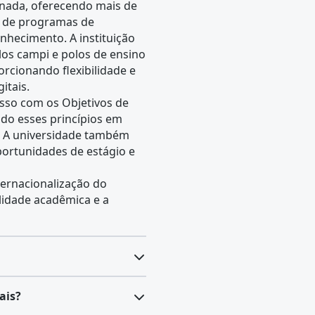
onada, oferecendo mais de
m de programas de
hecimento. A instituição
los campi e polos de ensino
orcionando flexibilidade e
itais.
sso com os Objetivos de
do esses princípios em
o. A universidade também
ortunidades de estágio e
ternacionalização do
idade acadêmica e a
 para atuar no
ais?
criação, projeto,