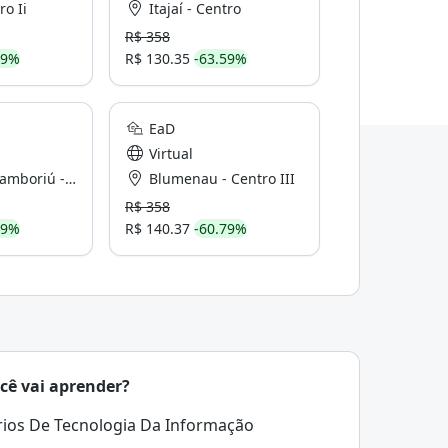
ro Ii
Itajaí - Centro
R$ 358
59%
R$ 130.35
-63.59%
EaD
Virtual
iú - Centro II
Blumenau - Centro III
R$ 358
59%
R$ 140.37
-60.79%
cê vai aprender?
ios De Tecnologia Da Informação