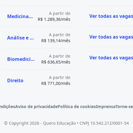
gramas de pós-graduação
mentas terapêuticas
,
nal e social,
A partir de
dois a três anos. Ao
Medicina Veterinária
disso, os jogos digitais
R$ 1.289,36/mês
erá o grau de tecnólogo em
a criativa, impulsionando a
údos digitais.
A partir de
tais?
Análise e Desenvolvimento de Sistemas
a de objetivos, desde o
R$ 139,14/mês
ação realizada pelo Jornal
cacional e social,
 a Quero Bolsa, veja as
ntemporânea.
melhores avaliações
A partir de
Biomedicina
gitais
R$ 636,65/mês
 nota de 1 a 5:
Nota
Cidade
PUC
A partir de
Direito
4
Campinas (SP)
R$ 771,00/mês
Campina
4
Grande (PB)
4
-
ndições
Aviso de privacidade
Política de cookies
Imprensa
Torne-se
tanas
4
-
© Copyright 2026 - Quero Educação
•
CNPJ 10.542.212/0001-54
Caxias do Sul
4