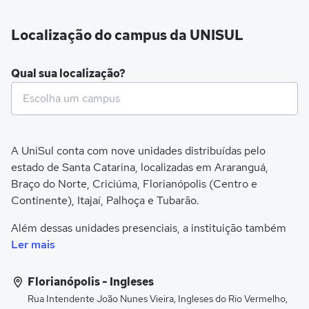
Localização do campus da UNISUL
Qual sua localização?
A UniSul conta com nove unidades distribuídas pelo
estado de Santa Catarina, localizadas em Araranguá,
Braço do Norte, Criciúma, Florianópolis (Centro e
Continente), Itajaí, Palhoça e Tubarão.
Além dessas unidades presenciais, a instituição também
possui polos voltados à educação a distância, ampliando o
Ler mais
acesso ao ensino superior.
Florianópolis - Ingleses
A estrutura da universidade inclui um Centro Integrado de
Rua Intendente João Nunes Vieira, Ingleses do Rio Vermelho,
Saúde, com atendimentos especializados que fomentam a