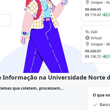
Unopar - Itu - Pa
R$ 206.59
R$ 119.42
-42.
EaD
Virtual
Unopar - Mogi G
R$ 228.57
R$ 136.72
-40.
e Informação na Universidade Norte 
stemas que coletam, processam,
iar estratégias organizacionais.
O que vo
Banc