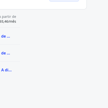
A partir de
93,46/mês
Ver todas as vagas de Graduação na Universidade Norte do Paraná
Ver todas as vagas de Pós-graduação na Universidade Norte do Paraná
Ver todas as vagas A distância (EaD) na Universidade Norte do Paraná