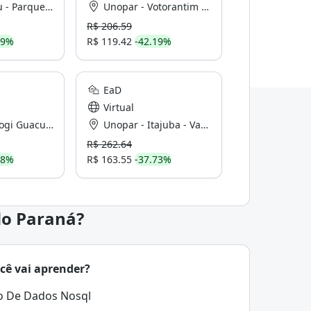
rque Industrial
Unopar - Votorantim - Vila Dominguinhos (Centro)
R$ 206.59
19%
R$ 119.42
-42.19%
EaD
Virtual
uacu - Centro
Unopar - Itajuba - Varginha
R$ 262.64
18%
R$ 163.55
-37.73%
do Paraná?
cê vai aprender?
o De Dados Nosql