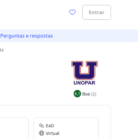
Entrar
Perguntas e respostas
ta
4,1
Boa
(2)
EaD
Virtual