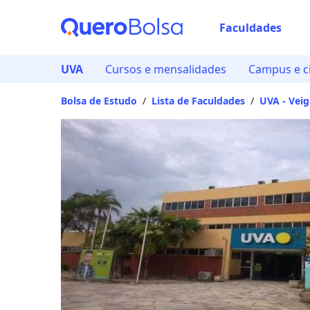
Faculdades
Escolha d
UVA
Cursos e mensalidades
Campus e c
Onde quer estu
Bolsa de Estudo
/
Lista de Faculdades
/
UVA - Vei
Distâncias calcula
Ops! Não
Verifique se di