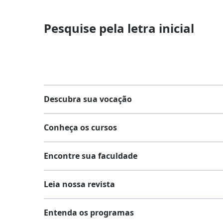
Pesquise pela letra inicial
Descubra sua vocação
Conheça os cursos
Teste vocacional
Encontre sua faculdade
Lista de profissões
Lista de cursos
Salários na sua região
Leia nossa revista
Cursos de graduação
Lista de faculdades
Cursos de pós-graduação
Entenda os programas
Faculdades na sua cidade