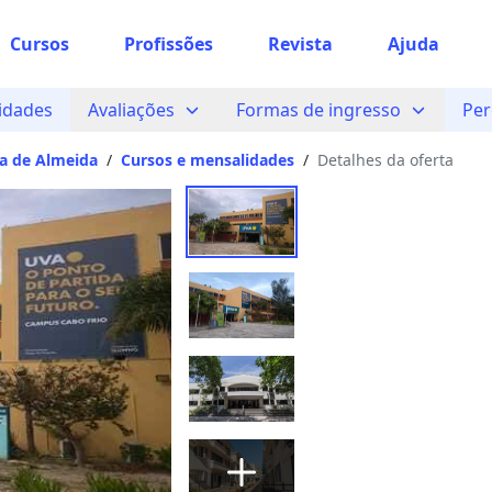
Cursos
Profissões
Escolher unidade
Revista
Ajuda
e unidade
idades
Avaliações
Formas de ingresso
Per
dar?
ga de Almeida
/
Cursos e mensalidades
/
Detalhes da oferta
das à partir de São Paulo, SP.
 encontramos nenhuma unidade
gitou corretamente, ou experimente buscar por outras unid