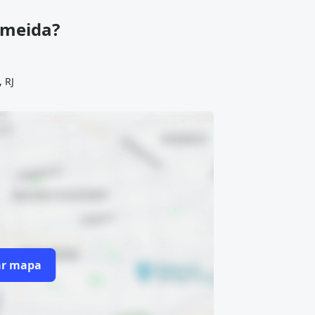
lmeida?
 RJ
ar mapa