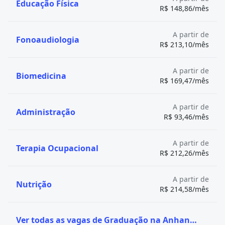
Educação Física
R$ 148,86/mês
certa para você, não deixe de conferir o
Teste
Vocacional
da Quero Bolsa. É rápido, gratuito e pode
te ajudar nessa importante escolha profissional.
A partir de
Fonoaudiologia
R$ 213,10/mês
A partir de
Biomedicina
R$ 169,47/mês
A partir de
Administração
R$ 93,46/mês
A partir de
Terapia Ocupacional
R$ 212,26/mês
A partir de
Nutrição
R$ 214,58/mês
Ver todas as vagas de Graduação na Anhanguera