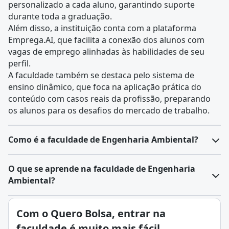
personalizado a cada aluno, garantindo suporte
durante toda a graduação.
Além disso, a instituição conta com a plataforma
Emprega.AI, que facilita a conexão dos alunos com
vagas de emprego alinhadas às habilidades de seu
perfil.
A faculdade também se destaca pelo sistema de
ensino dinâmico, que foca na aplicação prática do
conteúdo com casos reais da profissão, preparando
os alunos para os desafios do mercado de trabalho.
Como é a faculdade de Engenharia Ambiental?
O
curso de Engenharia Ambiental
é uma graduação de
O que se aprende na faculdade de Engenharia
nível superior com duração média de cinco anos (dez
Ambiental?
semestres). Ele forma profissionais capacitados a
propor soluções técnicas e sustentáveis para
A Engenharia Ambiental é a área da
engenharia
Com o Quero Bolsa, entrar na
problemas ambientais.
voltada para o estudo, planejamento e aplicação de
Estrutura do curso
faculdade é muito mais fácil