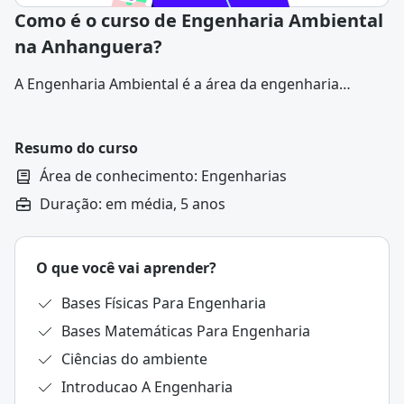
Como é o curso de Engenharia Ambiental
na Anhanguera?
A Engenharia Ambiental é a área da
engenharia
voltada para o estudo, planejamento e aplicação de
técnicas que visam minimizar os impactos ambientais
causados pelas atividades humanas.
Resumo do curso
Área de conhecimento: Engenharias
Duração: em média, 5 anos
O que você vai aprender?
Bases Físicas Para Engenharia
Bases Matemáticas Para Engenharia
Ciências do ambiente
Introducao A Engenharia