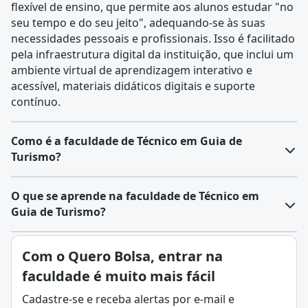
flexível de ensino, que permite aos alunos estudar "no
seu tempo e do seu jeito", adequando-se às suas
necessidades pessoais e profissionais. Isso é facilitado
pela infraestrutura digital da instituição, que inclui um
ambiente virtual de aprendizagem interativo e
acessível, materiais didáticos digitais e suporte
contínuo.
Como é a faculdade de Técnico em Guia de
Turismo?
O curso técnico em Guia de Turismo é ofertado em
O que se aprende na faculdade de Técnico em
diferentes modalidades, incluindo presencial, EaD e
Guia de Turismo?
em regime de alternância, promovendo flexibilidade
para os estudantes. Segundo o Catálogo Nacional de
O
curso técnico em Guia de Turismo
prepara
Com o Quero Bolsa, entrar na
Cursos Técnicos (CNCT), até 20% da carga horária do
profissionais para conduzir, planejar e organizar
programa pode ser dedicada a atividades não
faculdade é muito mais fácil
itinerários
turísticos
, acompanhando visitantes em
presenciais, proporcionando uma abordagem
passeios e viagens, e prestando informações
Cadastre-se e receba alertas por e-mail e
educacional adaptável.