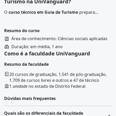
Turismo na UniVanguard?
O
curso técnico em Guia de Turismo
prepara
profissionais para conduzir, planejar e organizar
itinerários
turísticos
, acompanhando visitantes em
passeios e viagens, e prestando informações
Resumo do curso
referentes a contextos locais, regionais e nacionais.
Área de conhecimento: Ciências sociais aplicadas
Duração: em média, 1 ano
Como é a faculdade UniVanguard
Resumo da faculdade
20 cursos de graduação, 1.541 de pós-graduação,
1.709 de cursos livres e outros e 47 de técnico
1
unidade
no estado de Distrito Federal
Dúvidas mais frequentes
Quais são os diferenciais da faculdade