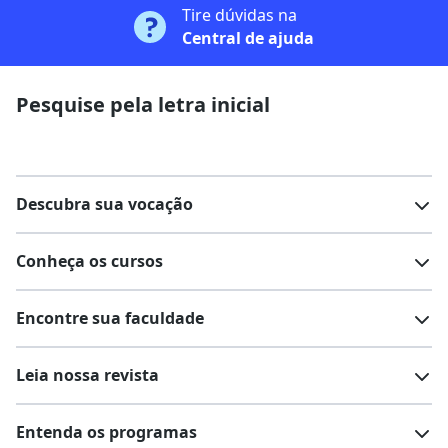
Tire dúvidas na
Central de ajuda
Pesquise pela letra inicial
Descubra sua vocação
Conheça os cursos
Teste vocacional
Lista de profissões
Encontre sua faculdade
Salários na sua região
Lista de cursos
Cursos de graduação
Leia nossa revista
Cursos de pós-graduação
Cursos livres
Lista de faculdades
Faculdades na sua cidade
Entenda os programas
Cursos técnicos
Cursos a distância (EaD)
Comunidade Quero