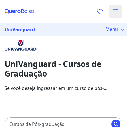
Já sabe o que você quer estudar?
Vamos te guiar no caminho ideal para seus estudos
Menu
UniVanguard
0%
UniVanguard - Cursos de
Sim, já sei
Graduação
Se você deseja ingressar em um curso de pós-
Ainda não sei
graduação na UniVanguard, veja as oportunidades
listadas pela Quero Bolsa. Aqui, você pode garantir
sua bolsa com descontos de até 75%.
Cursos de Pós-graduação