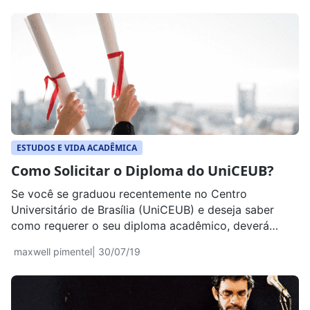
ESTUDOS E VIDA ACADÊMICA
Como Solicitar o Diploma do UniCEUB?
Se você se graduou recentemente no Centro
Universitário de Brasília (UniCEUB) e deseja saber
como requerer o seu diploma acadêmico, deverá
seguir alguns passos para que a solicitação seja
maxwell pimentel
| 30/07/19
efetiva. Veja como funciona! Solicitação
Primeiramente, para solicitar o diploma é
imprescindível que você tenha realizado a colação de
grau. Após isso, deverá dirigir-se à Central […]