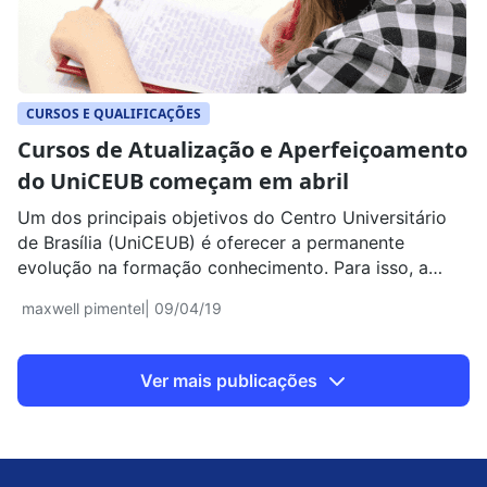
CURSOS E QUALIFICAÇÕES
Cursos de Atualização e Aperfeiçoamento
do UniCEUB começam em abril
Um dos principais objetivos do Centro Universitário
de Brasília (UniCEUB) é oferecer a permanente
evolução na formação conhecimento. Para isso, a
instituição está disponibilizando cursos de Atualização
maxwell pimentel
| 09/04/19
e Aperfeiçoamento para o primeiro semestre do ano.
E nesta semana, muitos cursos tiveram seu início.
Confira! Cursos Os cursos ofertados pelo UniCEUB
Ver mais publicações
são referência no mercado de […]