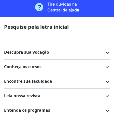
Tire dúvidas na
Central de ajuda
Pesquise pela letra inicial
Descubra sua vocação
Conheça os cursos
Teste vocacional
Lista de profissões
Encontre sua faculdade
Salários na sua região
Lista de cursos
Cursos de graduação
Leia nossa revista
Cursos de pós-graduação
Cursos livres
Lista de faculdades
Faculdades na sua cidade
Entenda os programas
Cursos técnicos
Cursos a distância (EaD)
Comunidade Quero