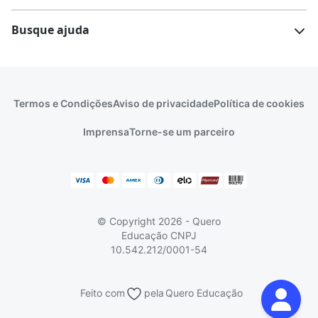
Vestibular e Enem
Dicas e curiosidades
Escolas
Cursos gratuitos
Busque ajuda
Profissões
Pós-graduação
Notas de corte
Enem
Idiomas
Cursos técnicos
Manual do Enem
Sisu
Sobre o Quero Bolsa
Primeiros passos
Termos e Condições
Aviso de privacidade
Política de cookies
Escolas
Prouni
Fies
Reembolso e cancelamento
Financeiro e regras
Imprensa
Torne-se um parceiro
Pronatec
Sisutec
Atendimento e suporte
Matrícula e validação
Encceja
Vs Mais Estudo/Neora
Educa Brasil
© Copyright 2026 - Quero
Educação
CNPJ
10.542.212/0001-54
Feito com
pela
Quero Educação