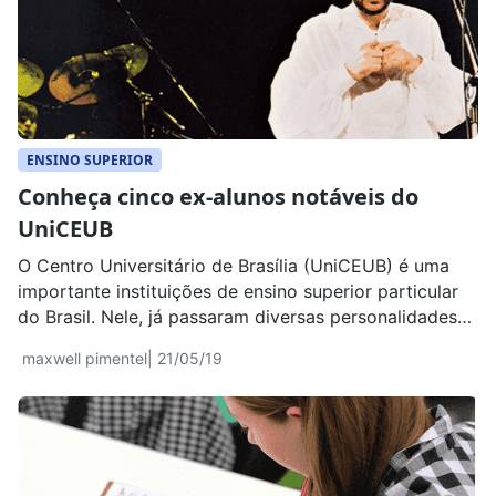
ENSINO SUPERIOR
Conheça cinco ex-alunos notáveis do
UniCEUB
O Centro Universitário de Brasília (UniCEUB) é uma
importante instituições de ensino superior particular
do Brasil. Nele, já passaram diversas personalidades
de notória visibilidade no meio acadêmico e
maxwell pimentel
| 21/05/19
profissional. Veja cinco famosos ex-alunos que
passaram por essa instituição! Renato Russo Renato
Russo em show da banda Legião Urbana (Foto:
Divulgação) Conhecido por ser um dos […]