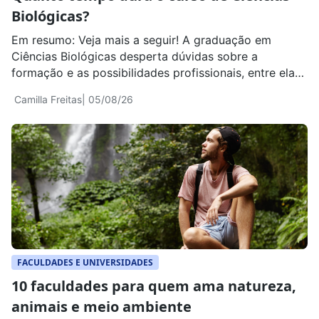
Biológicas?
Em resumo: Veja mais a seguir! A graduação em
Ciências Biológicas desperta dúvidas sobre a
formação e as possibilidades profissionais, entre elas
quanto tempo dura Ciências Biológicas. Entender a
Camilla Freitas
| 05/08/26
duração do curso, como é a formação e quais
caminhos profissionais podem surgir ajuda a tomar
uma decisão mais consciente. Encontre bolsas de
estudo de até […]
FACULDADES E UNIVERSIDADES
10 faculdades para quem ama natureza,
animais e meio ambiente