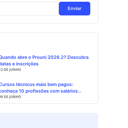
Enviar
Quando abre o Prouni 2026.2? Descubra
datas e inscrições
12 DE JUNHO
Cursos técnicos mais bem pagos:
conheça 10 profissões com salários
09 DE JUNHO
acima de R$ 5 mil