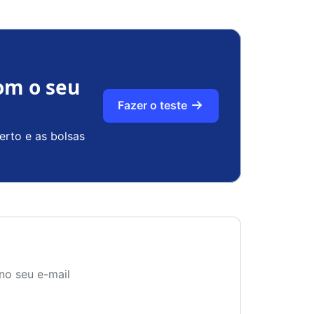
om o seu
Fazer o teste
erto e as bolsas
no seu e-mail