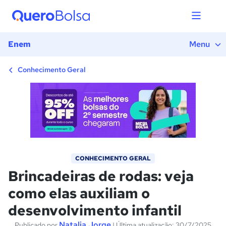
1) Introdução
2) O que são brincadeiras de rodas e qual sua
origem?
Enem
Menu
3) Benefícios das brincadeiras de rodas no
desenvolvimento infantil
Conhecimento Geral
4) Importância da ludicidade e da brincadeira
coletiva na educação infantil
5) Como aplicar brincadeiras de roda em sala de
aula e em casa
CONHECIMENTO GERAL
Brincadeiras de rodas: veja
como elas auxiliam o
desenvolvimento infantil
Natalia Jorge
Publicado por
| Última atualização: 30/7/2025