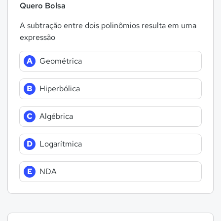
Quero Bolsa
A subtração entre dois polinômios resulta em uma
expressão
A
Geométrica
B
Hiperbólica
C
Algébrica
D
Logarítmica
E
NDA