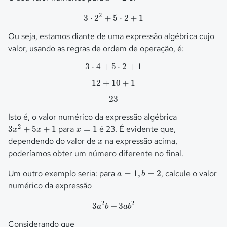
3
⋅
2
2
+
5
⋅
2
+
1
2
3
⋅
2
+
5
⋅
2
+
1
Ou seja, estamos diante de uma expressão algébrica cujo
valor, usando as regras de ordem de operação, é:
3
⋅
4
+
5
⋅
2
+
1
3
⋅
4
+
5
⋅
2
+
1
12
+
10
+
1
12
+
10
+
1
23
23
Isto é, o valor numérico da expressão algébrica
3
x
2
+
5
x
+
1
x
=
1
2
3
+
5
+
1
para
=
1
é 23. É evidente que,
x
x
x
x
dependendo do valor de
na expressão acima,
x
poderíamos obter um número diferente no final.
a
=
1
,
b
=
2
Um outro exemplo seria: para
=
1
,
=
2
, calcule o valor
a
b
numérico da expressão
3
a
2
b
−
3
a
b
2
2
2
3
−
3
a
b
a
b
Considerando que