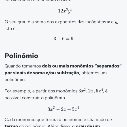
−
12
x
3
y
6
3
6
−
12
x
y
x
y
O seu grau é a soma dos expoentes das incógnitas
e
,
x
y
isto é:
3
+
6
=
9
3
+
6
=
9
Polinômio
Quando tomamos
dois ou mais monômios “separados”
por sinais de soma e/ou subtração
, obtemos um
polinômio.
3
x
2
,
2
x
,
5
x
4
2
4
Por exemplo, a partir dos monômios
3
,
2
,
5
, é
x
x
x
possível construir o polinômio
3
x
2
−
2
x
+
5
x
4
2
4
3
−
2
+
5
x
x
x
Cada monômio que forma o polinômio é chamado de
termo
do polinômio. Além disso, o
grau de um