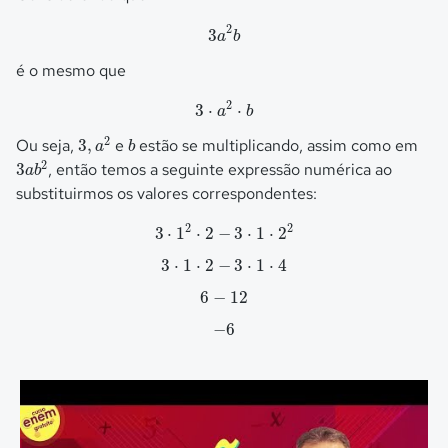
3
a
2
b
2
3
a
b
é o mesmo que
3
⋅
a
2
⋅
b
2
3
⋅
⋅
a
b
3
,
a
2
b
2
Ou seja,
3
,
e
estão se multiplicando, assim como em
a
b
3
a
b
2
2
3
, então temos a seguinte expressão numérica ao
a
b
substituirmos os valores correspondentes:
3
⋅
1
2
⋅
2
−
3
⋅
1
⋅
2
2
2
2
3
⋅
1
⋅
2
−
3
⋅
1
⋅
2
3
⋅
1
⋅
2
−
3
⋅
1
⋅
4
3
⋅
1
⋅
2
−
3
⋅
1
⋅
4
6
−
12
6
−
12
−
6
−
6