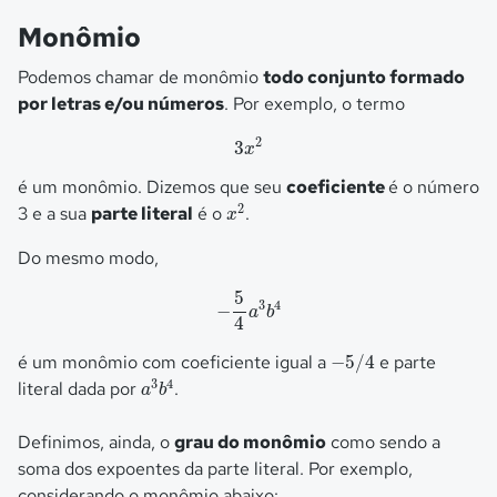
Monômio
Podemos chamar de monômio
todo conjunto formado
por letras e/ou números
. Por exemplo, o termo
3
x
2
2
3
x
é um monômio. Dizemos que seu
coeficiente
é o número
x
2
2
3 e a sua
parte literal
é o
.
x
Do mesmo modo,
−
5
4
a
3
b
4
5
3
4
−
a
b
4
−
5
/
4
é um monômio com coeficiente igual a
−
5
/
4
e parte
a
3
b
4
3
4
literal dada por
.
a
b
Definimos, ainda, o
grau do monômio
como sendo a
soma dos expoentes da parte literal. Por exemplo,
considerando o monômio abaixo: