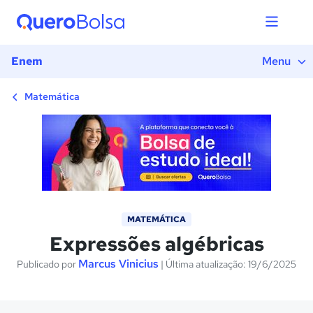
1) Introdução
2) Monômio
3) Polinômio
Enem
Menu
4) Expressão algébrica
5) Exercícios
Matemática
MATEMÁTICA
Expressões algébricas
Marcus Vinicius
Publicado por
| Última atualização: 19/6/2025