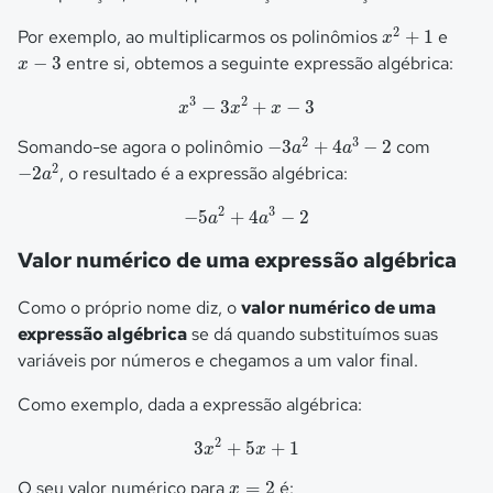
x
2
+
1
2
Por exemplo, ao multiplicarmos os polinômios
+
1
e
x
x
−
3
−
3
entre si, obtemos a seguinte expressão algébrica:
x
x
3
−
3
x
2
+
x
−
3
3
2
−
3
+
−
3
x
x
x
−
3
a
2
+
4
a
3
−
2
2
3
Somando-se agora o polinômio
−
3
+
4
−
2
com
a
a
−
2
a
2
2
−
2
, o resultado é a expressão algébrica:
a
−
5
a
2
+
4
a
3
−
2
2
3
−
5
+
4
−
2
a
a
Valor numérico de uma expressão algébrica
Como o próprio nome diz, o
valor numérico de uma
expressão algébrica
se dá quando substituímos suas
variáveis por números e chegamos a um valor final.
Como exemplo, dada a expressão algébrica:
3
x
2
+
5
x
+
1
2
3
+
5
+
1
x
x
x
=
2
O seu valor numérico para
=
2
é:
x