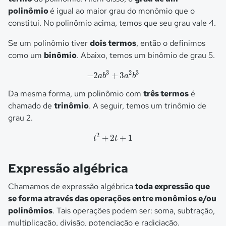
polinômio
é igual ao maior grau do monômio que o
constitui. No polinômio acima, temos que seu grau vale 4.
Se um polinômio tiver
dois termos
, então o definimos
como um
binômio
. Abaixo, temos um binômio de grau 5.
−
2
a
b
3
+
3
a
2
b
3
3
2
3
−
2
+
3
a
b
a
b
Da mesma forma, um polinômio com
três termos
é
chamado de
trinômio
. A seguir, temos um trinômio de
grau 2.
t
2
+
2
t
+
1
2
+
2
+
1
t
t
Expressão algébrica
Chamamos de expressão algébrica
toda expressão que
se forma através das operações entre monômios e/ou
polinômios
. Tais operações podem ser: soma, subtração,
multiplicação, divisão, potenciação e radiciação.