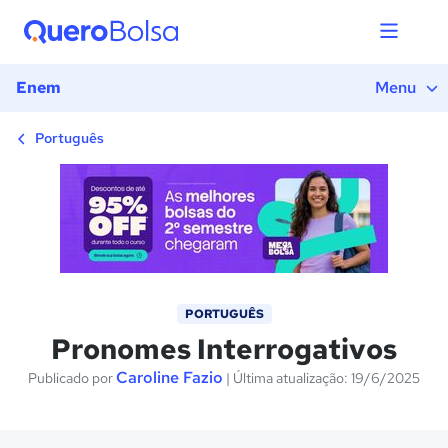
1) Introdução
2) O que são pronomes interrogativos?
3) Tipos de pronomes interrogativos
Enem
Menu
4) Emprego dos interrogativos em frases
exclamativas
Português
5) Referências
6) Exercícios
PORTUGUÊS
Pronomes Interrogativos
Caroline Fazio
Publicado por
| Última atualização: 19/6/2025