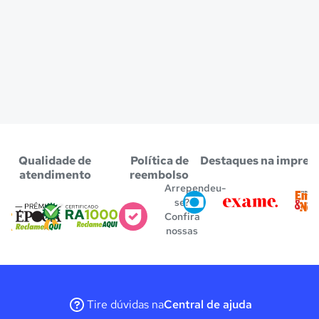
Qualidade de
Política de
Destaques na impren
atendimento
reembolso
Arrependeu-
se?
Confira
nossas
regras
Tire dúvidas na
Central de ajuda