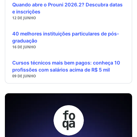
Quando abre o Prouni 2026.2? Descubra datas
e inscrições
12 DE JUNHO
40 melhores instituições particulares de pós-
graduação
16 DE JUNHO
Cursos técnicos mais bem pagos: conheça 10
profissões com salários acima de R$ 5 mil
09 DE JUNHO