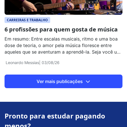
CARREIRAS E TRABALHO
6 profissões para quem gosta de música​
Em resumo: Entre escalas musicais, ritmo e uma boa
dose de teoria, o amor pela música floresce entre
aqueles que se aventuram a aprendê-la. Seja você um
músico em formação ou um instrumentista experiente,
Leonardo Messias
| 03/08/26
saiba que a paixão pela quarta arte pode ser
transformada em uma carreira de sucesso. Para te
ajudar a analisar todas […]
Ver mais publicações
Pronto para estudar pagando
menos?