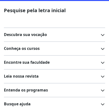
Pesquise pela letra inicial
Descubra sua vocação
Conheça os cursos
Teste vocacional
Lista de profissões
Encontre sua faculdade
Salários na sua região
Lista de cursos
Cursos de graduação
Leia nossa revista
Cursos de pós-graduação
Cursos livres
Lista de faculdades
Faculdades na sua cidade
Entenda os programas
Cursos técnicos
Cursos a distância (EaD)
Comunidade Quero
Vestibular e Enem
Dicas e curiosidades
Escolas
Cursos gratuitos
Busque ajuda
Profissões
Pós-graduação