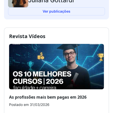
Juliana Gottardi
Ver publicações
Revista Vídeos
As profissões mais bem pagas em 2026
Como
Postado em 31/03/2026
Post