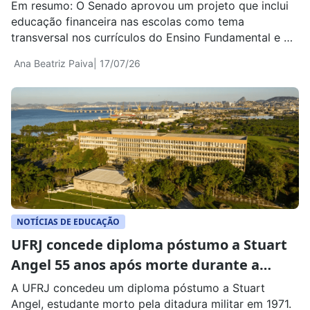
Em resumo: O Senado aprovou um projeto que inclui
educação financeira nas escolas como tema
transversal nos currículos do Ensino Fundamental e do
Ensino Médio. O texto ainda não virou lei e voltará
Ana Beatriz Paiva
| 17/07/26
para análise da Câmara dos Deputados. A proposta
ganhou destaque porque trata de um assunto cada
vez mais presente na vida das […]
NOTÍCIAS DE EDUCAÇÃO
UFRJ concede diploma póstumo a Stuart
Angel 55 anos após morte durante a
ditadura militar
A UFRJ concedeu um diploma póstumo a Stuart
Angel, estudante morto pela ditadura militar em 1971.