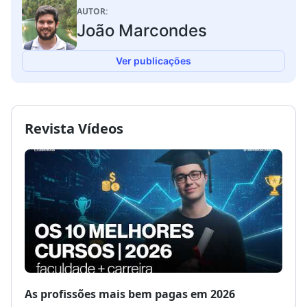
AUTOR:
João Marcondes
Ver publicações
Revista Vídeos
As profissões mais bem pagas em 2026
Como