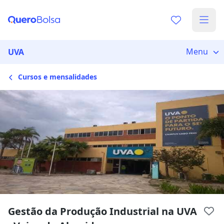
Escolha de unidade
Escolher unidade
Onde quer estudar?
Menu
UVA
Cursos e mensalidades
Distâncias calculadas à partir de São Paulo, SP.
Ops! Não encontramos nenhuma
unidade
Verifique se digitou corretamente, ou experimente
buscar por outras unidades.
Gestão da Produção Industrial na UVA