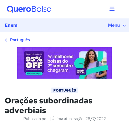
1) Introdução
2) Classificação das orações subordinadas
adverbiais
Enem
Menu
3) Tempos verbais: correlações
4) Exercícios
Português
PORTUGUÊS
Orações subordinadas
adverbiais
Publicado por
| Última atualização: 28/7/2022