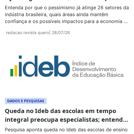
significa
Entenda por que o pessimismo já atinge 26 setores da
indústria brasileira, quais áreas ainda mantêm
confiança e os possíveis impactos para a economia e
o mercado de trabalho.
redacao revista quero
| 28/07/26
DADOS E PESQUISAS
Queda no Ideb das escolas em tempo
integral preocupa especialistas; entenda
os motivos
Pesquisa aponta queda no Ideb das escolas de ensino