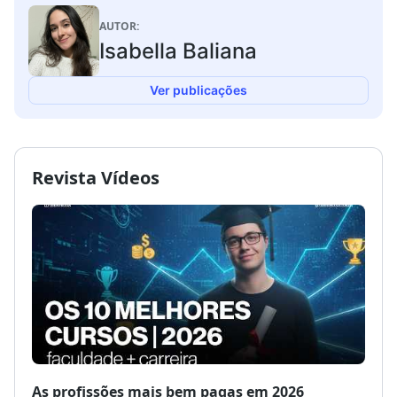
AUTOR:
Isabella Baliana
Ver publicações
Revista Vídeos
As profissões mais bem pagas em 2026
Como