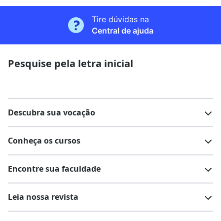
Tire dúvidas na
Central de ajuda
Pesquise pela letra inicial
Descubra sua vocação
Conheça os cursos
Teste vocacional
Lista de profissões
Encontre sua faculdade
Salários na sua região
Lista de cursos
Cursos de graduação
Leia nossa revista
Cursos de pós-graduação
Cursos livres
Lista de faculdades
Faculdades na sua cidade