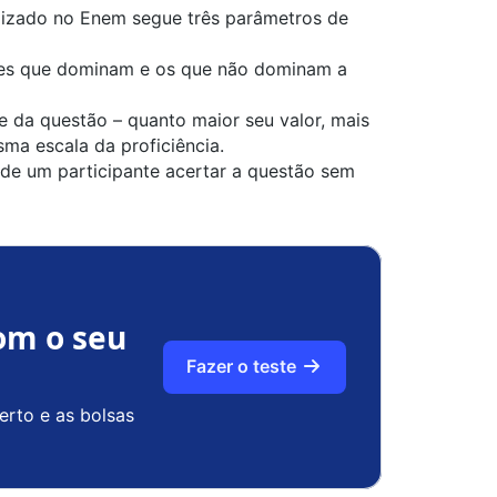
ilizado no Enem segue três parâmetros de
antes que dominam e os que não dominam a
e da questão – quanto maior seu valor, mais
sma escala da proficiência.
e de um participante acertar a questão sem
om o seu
Fazer o teste
erto e as bolsas