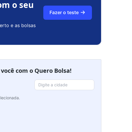
om o seu
Fazer o teste
erto e as bolsas
a você com o Quero Bolsa!
lecionada.