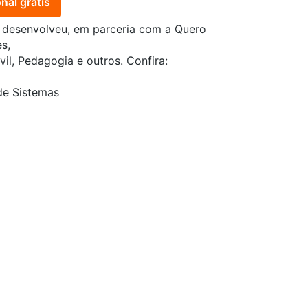
nal grátis
o
desenvolveu, em parceria com a Quero
s,
l, Pedagogia e outros. Confira:
de Sistemas